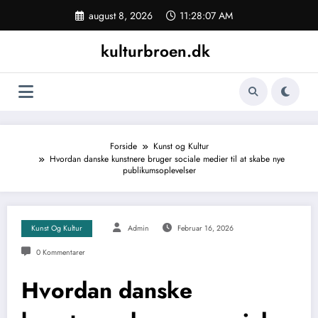
Videre
august 8, 2026
11:28:08 AM
til
indhold
kulturbroen.dk
Forside
Kunst og Kultur
Hvordan danske kunstnere bruger sociale medier til at skabe nye
publikumsoplevelser
Kunst Og Kultur
Admin
Februar 16, 2026
0 Kommentarer
Hvordan danske