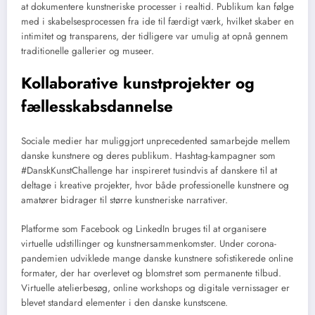
at dokumentere kunstneriske processer i realtid. Publikum kan følge
med i skabelsesprocessen fra ide til færdigt værk, hvilket skaber en
intimitet og transparens, der tidligere var umulig at opnå gennem
traditionelle gallerier og museer.
Kollaborative kunstprojekter og
fællesskabsdannelse
Sociale medier har muliggjort unprecedented samarbejde mellem
danske kunstnere og deres publikum. Hashtag-kampagner som
#DanskKunstChallenge har inspireret tusindvis af danskere til at
deltage i kreative projekter, hvor både professionelle kunstnere og
amatører bidrager til større kunstneriske narrativer.
Platforme som Facebook og LinkedIn bruges til at organisere
virtuelle udstillinger og kunstnersammenkomster. Under corona-
pandemien udviklede mange danske kunstnere sofistikerede online
formater, der har overlevet og blomstret som permanente tilbud.
Virtuelle atelierbesøg, online workshops og digitale vernissager er
blevet standard elementer i den danske kunstscene.