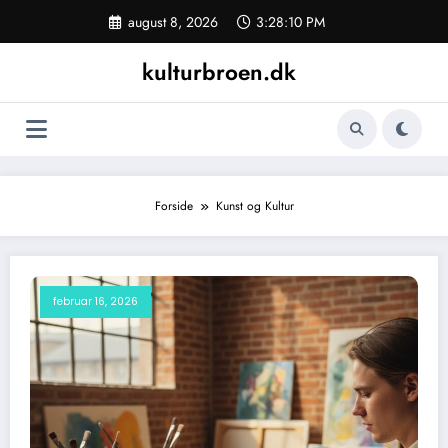
Videre
august 8, 2026
3:28:11 PM
til
indhold
kulturbroen.dk
Forside
Kunst og Kultur
februar 16, 2026